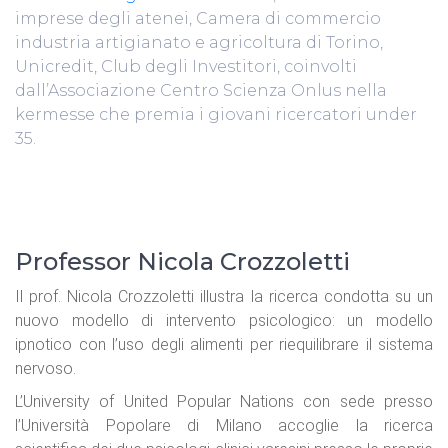
imprese degli atenei, Camera di commercio
industria artigianato e agricoltura di Torino,
Unicredit, Club degli Investitori, coinvolti
dall’Associazione Centro Scienza Onlus nella
kermesse che premia i giovani ricercatori under
35.
Professor Nicola Crozzoletti
Il prof. Nicola Crozzoletti illustra la ricerca condotta su un
nuovo modello di intervento psicologico: un modello
ipnotico con l’uso degli alimenti per riequilibrare il sistema
nervoso.
L’University of United Popular Nations con sede presso
l’Università Popolare di Milano accoglie la ricerca