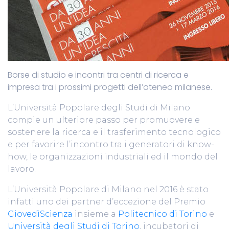
Borse di studio e incontri tra centri di ricerca e
impresa tra i prossimi progetti dell’ateneo milanese.
L’Università Popolare degli Studi di Milano
compie un ulteriore passo per promuovere e
sostenere la ricerca e il trasferimento tecnologico
e per favorire l’incontro tra i generatori di know-
how, le organizzazioni industriali ed il mondo del
lavoro.
L’Università Popolare di Milano nel 2016 è stato
infatti uno dei partner d’eccezione del Premio
GiovedìScienza
insieme a
Politecnico di Torino
e
Università degli Studi di Torino
, incubatori di